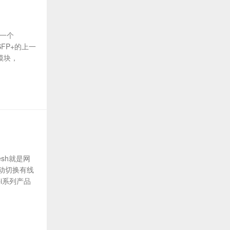
了一个
FP+的上一
拔模块，
sh就是网
动切换有线
bi系列产品