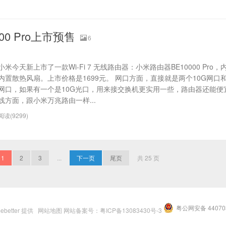
0 Pro上市预售
6
小米今天新上市了一款Wi-Fi 7 无线路由器：小米路由器BE10000 Pro
内置散热风扇。上市价格是1699元。 网口方面，直接就是两个10G网口和
网口，如果有一个是10G光口，用来接交换机更实用一些，路由器还能便
线方面，跟小米万兆路由一样...
阅读(9299)
1
2
3
...
下一页
尾页
共 25 页
粤公网安备 440703
ebetter
提供
网站地图
网站备案号：粤ICP备13083430号-3