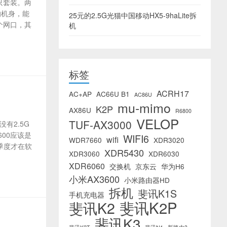
只套装。两
的机身，能
25元的2.5G光猫中国移动HX5-9haLite拆
四个网口，其
机
标签
ACRH17
AC+AP
AC66U B1
AC86U
mu-mimo
K2P
AX86U
R6800
VELOP
TUF-AX3000
没有2.5G
600应该是
WIFI6
wifi
WDR7660
XDR3020
二季度才在软
XDR5430
XDR3060
XDR6030
XDR6060
交换机
京东云
华为H6
小米AX3600
小米路由器HD
拆机
斐讯K1S
手机充电器
斐讯K2P
斐讯K2
斐讯K3