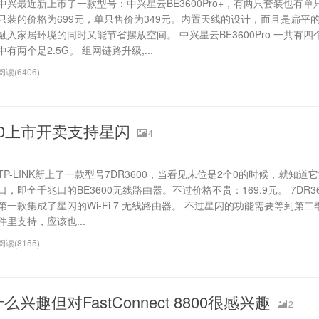
中兴最近新上市了一款型号：中兴星云BE3600Pro+，有两只套装也有单
只装的价格为699元，单只售价为349元。内置天线的设计，而且是扁平
融入家居环境的同时又能节省摆放空间。 中兴星云BE3600Pro 一共有
中有两个是2.5G。 组网链路升级,...
阅读(6406)
600上市开卖支持星闪
4
TP-LINK新上了一款型号7DR3600，当看见末位是2个0的时候，就知道它
口，即全千兆口的BE3600无线路由器。不过价格不贵：169.9元。 7DR3
第一款集成了星闪的Wi-Fi 7 无线路由器。 不过星闪的功能需要等到第
件里支持，应该也...
阅读(8155)
什么兴趣但对FastConnect 8800很感兴趣
2