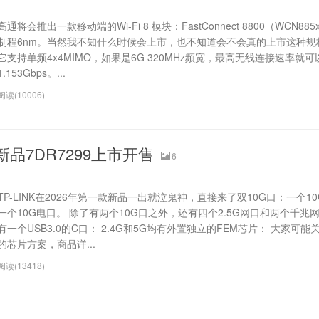
高通将会推出一款移动端的Wi-Fi 8 模块：FastConnect 8800（WCN88
制程6nm。当然我不知什么时候会上市，也不知道会不会真的上市这种规
它支持单频4x4MIMO，如果是6G 320MHz频宽，最高无线连接速率就
1.153Gbps。...
阅读(10006)
新品7DR7299上市开售
6
TP-LINK在2026年第一款新品一出就泣鬼神，直接来了双10G口：一个10G
一个10G电口。 除了有两个10G口之外，还有四个2.5G网口和两个千兆
有一个USB3.0的C口： 2.4G和5G均有外置独立的FEM芯片： 大家可
的芯片方案，商品详...
阅读(13418)