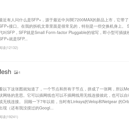
最近有人问什么是SFP+，源于最近中兴BE7200MAX的新品上市，它带
SFP+接口。在我的拆机文章里面是很常见的，特别是一些交换机身上。 S
代叫SFP，SFP就是Small Form-factor Pluggable的缩写，即小型可插
SFP+就是SFP...
阅读(12132)
esh
4
看以下这张图就知道了，一个节点和所有子节点，拼成了一张网，所以Me
状网络的意思。它可以插网线也可以不插网线用无线连接彼此，也可以自
或无线连接。 回顾一下7年以前，当时有Linksys的Velop和Netgear 的Or
出现（还有我没摸过的Googl...
阅读(19241)