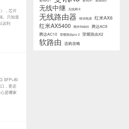
斐讯K2T
斐讯N1
新路由3
无线中继
无线网卡
5x），芯片
无线路由器
格。只知道
红米AX6
移动电源
可以达到
红米AX5400
腾达AC9
网件R6800
腾达AC10
荣耀路由X2
荣耀路由pro 2
软路由
选购攻略
 SFP+和
网口，更还
能关心是哪家