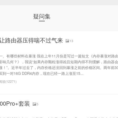
疑问集
让路由器压得喘不过气来
13
一、有哪些材料在暴涨 我在上年11月份是写过一篇短文《内存暴涨对路
影响几何？》，我说“如果内存颗粒涨得凶且短期内得不到缓解，路由器
涨！”。近半年过去了，内存价格还没回到暴涨之前的价格区间。两年前3
买到一对16G DDR4内存，现在已经一路上涨至15...
阅读(12271)
0Pro+套装
5