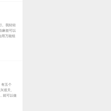
行。我轻轻
怕麻烦可以
如用万能组
 有五个
中兴巡天、
号，就可以做