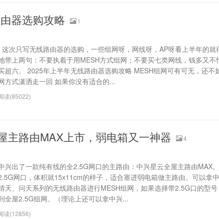
路由器选购攻略
1
这次只写无线路由器的选购，一些组网呀，网线呀，AP呀看上半年的就
地带上两句：不要执着于用MESH方式组网；不要买七类网线，钱多又不
买超六。 2025年上半年无线路由器选购攻略 MESH组网可有可无，还不
网方式潇洒走一回 如果你没有适合的...
阅读(85022)
全屋主路由MAX上市，弱电箱又一神器
4
中兴出了一款纯有线的全2.5G网口的主路由：中兴星云全屋主路由MAX。
2.5G网口，体积就15x11cm的样子，适合塞进弱电箱做主路由。可以拿
晴天、问天系列的无线路由器进行MESH组网，如果选择带2.5G口的型
到全屋2.5G组网。（理论上还可以拿中兴...
阅读(12856)