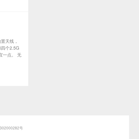
，内置天线，
四个2.5G
宜一点。 无
02000282号