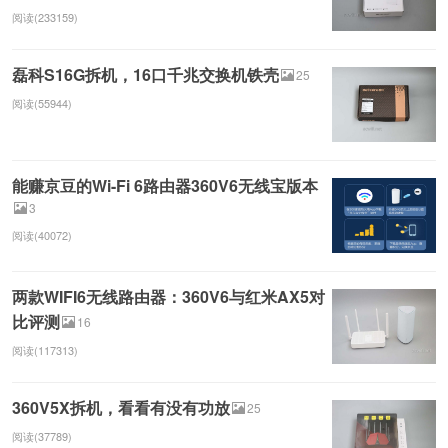
阅读(233159)
磊科S16G拆机，16口千兆交换机铁壳
25
阅读(55944)
能赚京豆的Wi-Fi 6路由器360V6无线宝版本
3
阅读(40072)
两款WIFI6无线路由器：360V6与红米AX5对
比评测
16
阅读(117313)
360V5X拆机，看看有没有功放
25
阅读(37789)