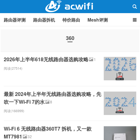
路由器评测
路由器拆机
特价路由
Mesh评测
路由器设置
软路由
路由器刷机
品牌分类
监控
360
中继/桥接
WIFI周边产品
光猫
疑问集
关于本站
路由器交流
2026年上半年618无线路由器选购攻略
1
阅读(27514)
最新 2024年上半年无线路由器选购攻略，先
吹一下Wi-Fi 7的水
8
阅读(166999)
Wi-Fi 6 无线路由器360T7 拆机，又一款
MT7981
32