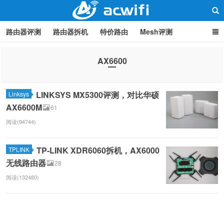
路由器评测
路由器拆机
特价路由
Mesh评测
路由器设置
软路由
路由器刷机
品牌分类
监控
AX6600
中继/桥接
WIFI周边产品
光猫
疑问集
关于本站
路由器交流
LINKSYS MX5300评测，对比华硕
Linksys
AX6600M
61
阅读(94744)
TP-LINK XDR6060拆机，AX6000
TPLINK
无线路由器
28
阅读(132480)