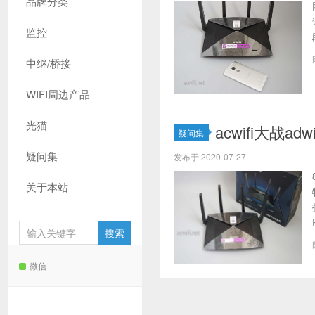
品牌分类
监控
中继/桥接
WIFI周边产品
光猫
acwifi大战ad
疑问集
疑问集
发布于 2020-07-27
关于本站
微信