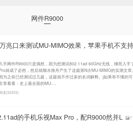
网件R9000
的万兆口来测试MU-MIMO效果，苹果手机不支
入手网件R9000只是偶然，因为想测试802.11ad 60GHz无线，继而入手
Pro就成了必然，然后就顺水推舟产生了这篇第N次MU-MIMO的实测文章
因为之前已经测试过几篇，这篇就不作过多的名词解释。j如果有不懂的
文章看看：史上最全面的MU-...
阅读(32253)
.11ad的手机乐视Max Pro，配R9000然并L
7