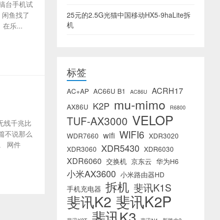
就搞台手机试
线，闲鱼找了
25元的2.5G光猫中国移动HX5-9haLite拆
机
乐...
标签
ACRH17
AC+AP
AC66U B1
AC86U
mu-mimo
K2P
AX86U
R6800
VELOP
TUF-AX3000
：无线千兆比
WIFI6
篇不说那么
wifi
WDR7660
XDR3020
。 网件
XDR5430
XDR3060
XDR6030
XDR6060
交换机
京东云
华为H6
小米AX3600
小米路由器HD
拆机
斐讯K1S
手机充电器
斐讯K2P
斐讯K2
斐讯K3