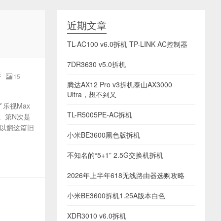
近期文章
TL-AC100 v6.0拆机 TP-LINK AC控制器
7DR3630 v5.0拆机
持
15
腾达AX12 Pro v3拆机泰山AX3000
Ultra，想不到又
了乐视Max
TL-R5005PE-AC拆机
。第N次是
可以翻这篇旧
小米BE3600黑色版拆机
不知名的“5+1” 2.5G交换机拆机
2026年上半年618无线路由器选购攻略
小米BE3600拆机1.25A版本白色
XDR3010 v6.0拆机