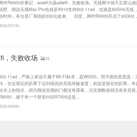
网件R9000折磨记：acwifi大战adwifi，失败收场。无线网卡搞不定那么
试吧，闻说乐视Max Pro也就是X910支持802.11ad，也就是60GHz无
段时间，有台原厂系统的300元收来。 但是，网件R9000开启了60GHz，在
阅读(25319)
wifi，失败收场
28
802.11ad，严格上来说不属于WI-FI标准，是WIGIG，照字面的意思是
特，在近很近的距离下达到很高的无线传输速度，前提是很近的距离。本
技术上的指示，因为我连实测的门都没有摸着，没实测数据就没有发言权
R9000，缘于有一个群友纠结R7000还是...
阅读(42999)