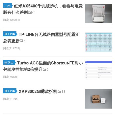
红米AX5400千兆版拆机，看看与电竞
小米
版有什么差别
41
阅读(121251)
TP-LINk各无线路由器型号配置汇
TPLINK
总表更新
1
阅读(112713)
Turbo ACC里面的Shortcut-FE对小
软路由
包转发性能的2倍提升
5
阅读(46825)
XAP3002GI薄款拆机
TPLINK
38
阅读(61305)