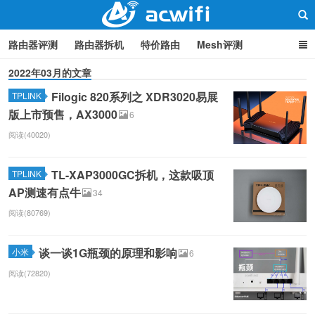
路由器评测
路由器拆机
特价路由
Mesh评测
2022年03月的文章
路由器设置
软路由
路由器刷机
品牌分类
监控
Filogic 820系列之 XDR3020易展
TPLINK
中继/桥接
WIFI周边产品
光猫
疑问集
关于本站
路由器交流
版上市预售，AX3000
6
阅读(40020)
TL-XAP3000GC拆机，这款吸顶
TPLINK
AP测速有点牛
34
阅读(80769)
谈一谈1G瓶颈的原理和影响
小米
6
阅读(72820)