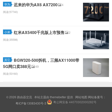
迟来的华为AX6 AX7200
华为
4
阅读(57740)
红米AX5400千兆版上市预售
小米
2
阅读(35598)
BGW320-500拆机，三频AX11000带
其它
5G网口卖388元
49
阅读(53160)
© 2026
路由器交流
本站主题由
themebetter
提供
网站地图
网站备案号：
粤公网安备 44070302000282号
粤ICP备13083430号-3