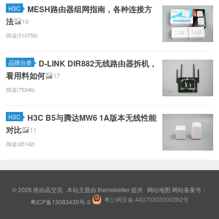
MESH路由器组网指南，各种连接方
H3C
法
10
阅读(510756)
D-LINK DIR882无线路由器拆机，
品牌分类
看用料如何
17
阅读(75346)
H3C B5与腾达MW6 1A版本无线性能
H3C
对比
11
阅读(65142)
© 2026
路由器交流
本站主题由
themebetter
提供
网站地图
网站备案号：
粤公网安备 44070302000282号
粤ICP备13083430号-3