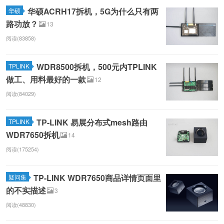
华硕ACRH17拆机，5G为什么只有两
华硕
路功放？
13
阅读(83858)
WDR8500拆机，500元内TPLINK
TPLINK
做工、用料最好的一款
12
阅读(84029)
TP-LINK 易展分布式mesh路由
TPLINK
WDR7650拆机
14
阅读(175254)
TP-LINK WDR7650商品详情页面里
疑问集
的不实描述
3
阅读(48830)