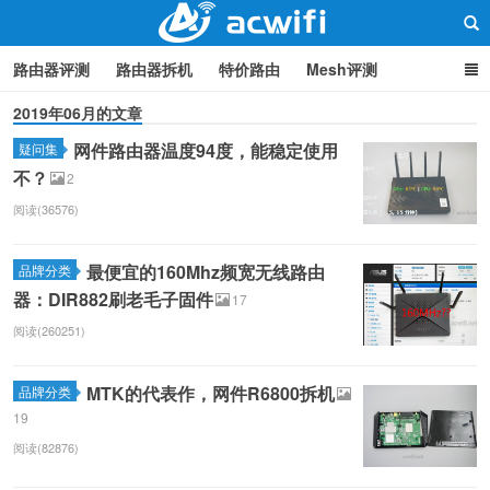
路由器评测
路由器拆机
特价路由
Mesh评测
2019年06月的文章
路由器设置
软路由
路由器刷机
品牌分类
监控
网件路由器温度94度，能稳定使用
疑问集
中继/桥接
WIFI周边产品
光猫
疑问集
关于本站
路由器交流
不？
2
阅读(36576)
最便宜的160Mhz频宽无线路由
品牌分类
器：DIR882刷老毛子固件
17
阅读(260251)
MTK的代表作，网件R6800拆机
品牌分类
19
阅读(82876)