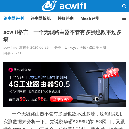
路由器评测
路由器拆机
特价路由
Mesh评测
路由器设置
软路由
路由器刷机
品牌分类
监控
acwifi格言：一个无线路由器不管有多强也敌不过多
墙
中继/桥接
WIFI周边产品
光猫
疑问集
关于本站
路由器交流
acwifi.net 发布于 2020-05-29
分类：
Linksys
/
华硕
/
路由器评测
阅读(78941)
一个无线路由器不管有多强也敌不过多墙，这句话我用
实测数据来分析一下。先说说华硕AX86U的2.5G网口，又跟