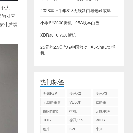
那个大
2026年上半年618无线路由器选购攻略
。因为对它
小米BE3600拆机1.25A版本白色
柠檬汁后焗
XDR3010 v6.0拆机
25元的2.5G光猫中国移动HX5-9haLite拆
机
热门标签
斐讯K2P
斐讯K2
斐讯K3
无线路由器
VELOP
软路由
mu-mimo
拆机
无线中继
TUF-
斐讯K1S
WIFI6
AX3000
红米
K2P
小米