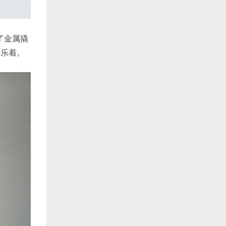
了金属撬
快乐着。