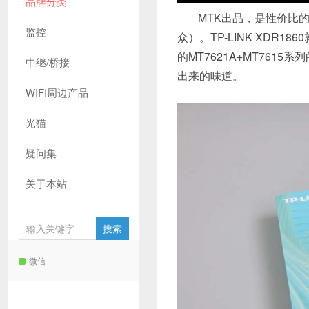
品牌分类
MTK出品，是性价比
监控
众）。TP-LINK XDR
的MT7621A+MT76
中继/桥接
出来的味道。
WIFI周边产品
光猫
疑问集
关于本站
微信