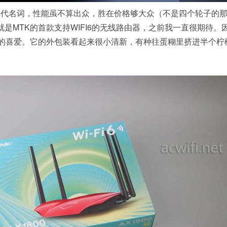
的代名词，性能虽不算出众，胜在价格够大众（不是四个轮子的
1860就是MTK的首款支持WIFI6的无线路由器，之前我一直很期待
15系列的喜爱。它的外包装看起来很小清新，有种往蛋糊里挤进半个