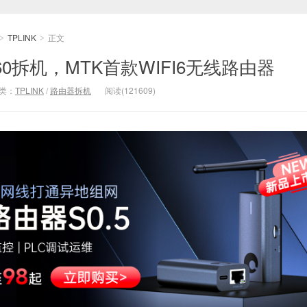
TPLINK
正文
>
>
1860拆机，MTK首款WIFI6无线路由器
类：
TPLINK
/
路由器拆机
阅读(121609)