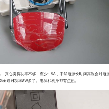
输出，真心觉得功率不够，至少1.5A，不然电源长时间高温会对电
5G全速时功率8W多了。电源和机身都有点热。