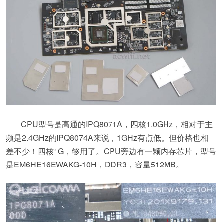
CPU型号是高通的IPQ8071A，四核1.0GHz，相对于主
频是2.4GHz的IPQ8074A来说，1GHz有点低。但价格也相
差不少！四核1G，够用了。CPU旁边有一颗内存芯片，型号
是EM6HE16EWAKG-10H，DDR3，容量512MB。