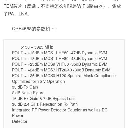
FEM芯片（废话，不支持怎么能说是WIFI6路由器）。集成
了PA、LNA。
QPF4588的参数如下：
5150 – 5925 MHz
POUT = +16dBm MCS11 HE80 -47dB Dynamic EVM
POUT = +18dBm MCS11 HE80 -43dB Dynamic EVM
POUT = +23dBm MCS9 VHT80 -35dB Dynamic EVM
POUT = +24dBm MCS7 HT20/40 -30dB Dynamic EVM
POUT = +26dBm MCS0 HT20 Spectral Mask Compliance
Optimized for +5 V Operation
33 dB Tx Gain
2 dB Noise Figure
16 dB Rx Gain & 7 dB Bypass Loss
30 dB 2.4 GHz Rejection on Rx Path
Integrated RF Power Detector Coupler as well as DC
Power
Detector