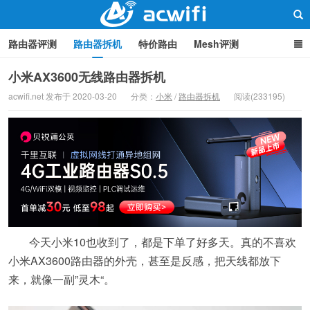
路由器评测
路由器拆机
特价路由
Mesh评测
路由器设置
软路由
路由器刷机
品牌分类
监控
小米AX3600无线路由器拆机
acwifi.net 发布于 2020-03-20
分类：
小米
/
路由器拆机
阅读(233195)
中继/桥接
WIFI周边产品
光猫
疑问集
关于本站
路由器交流
今天小米10也收到了，都是下单了好多天。真的不喜欢
小米AX3600路由器的外壳，甚至是反感，把天线都放下
来，就像一副”灵木“。