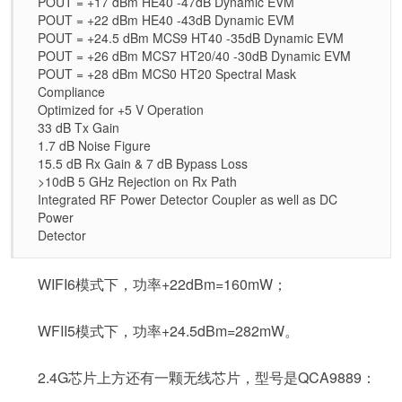
POUT = +17 dBm HE40 -47dB Dynamic EVM
POUT = +22 dBm HE40 -43dB Dynamic EVM
POUT = +24.5 dBm MCS9 HT40 -35dB Dynamic EVM
POUT = +26 dBm MCS7 HT20/40 -30dB Dynamic EVM
POUT = +28 dBm MCS0 HT20 Spectral Mask
Compliance
Optimized for +5 V Operation
33 dB Tx Gain
1.7 dB Noise Figure
15.5 dB Rx Gain & 7 dB Bypass Loss
>10dB 5 GHz Rejection on Rx Path
Integrated RF Power Detector Coupler as well as DC
Power
Detector
WIFI6模式下，功率+22dBm=160mW；
WFII5模式下，功率+24.5dBm=282mW。
2.4G芯片上方还有一颗无线芯片，型号是QCA9889：