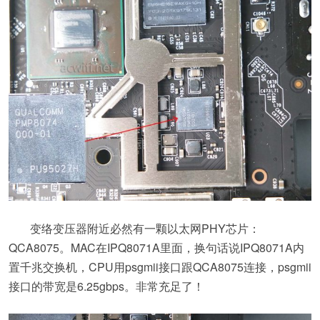
变络变压器附近必然有一颗以太网PHY芯片：
QCA8075。MAC在IPQ8071A里面，换句话说IPQ8071A内
置千兆交换机，CPU用psgmii接口跟QCA8075连接，psgmii
接口的带宽是6.25gbps。非常充足了！