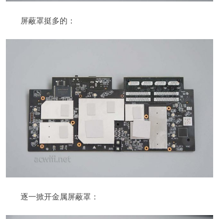
屏蔽罩挺多的：
逐一掀开金属屏蔽罩：