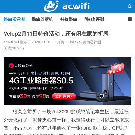
路由器评测
路由器拆机
特价路由
Mesh评测
路由器设置
软路由
路由器刷机
品牌分类
监控
Velop2月11日特价活动，还有闲在家的折腾
acwifi.net 发布于 2020-01-31
分类：
Linksys
/
路由器评测
中继/桥接
WIFI周边产品
光猫
疑问集
关于本站
阅读(38703)
路由器交流
很久之前买了一块I5 4300U的联想笔记本主板，最近把
外壳做好了，就像夹心饼一样，我觉得还行，可以立起来放
置，不占地方。还有过年前收了一张nano itx主板，CPU是