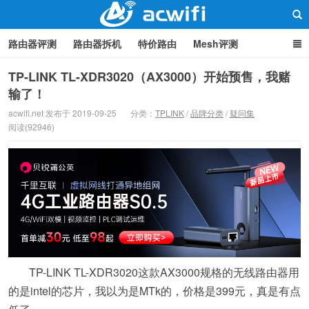
路由器评测
路由器拆机
特价路由
Mesh评测
路由器设置
软路由
路由器刷机
品牌分类
监控
TP-LINK TL-XDR3020（AX3000）开始预售，我赌
输了！
中继/桥接
WIFI周边产品
光猫
疑问集
关于本站
路由器交流
acwifi.net 发布于 2019-09-25
分类：
TPLINK
/
品牌分类
/
疑问集
阅读(92946)
TP-LINK TL-XDR3020这款AX3000规格的无线路由器用
的是intel的芯片，我以为是MTk的，价格是399元，真是有点