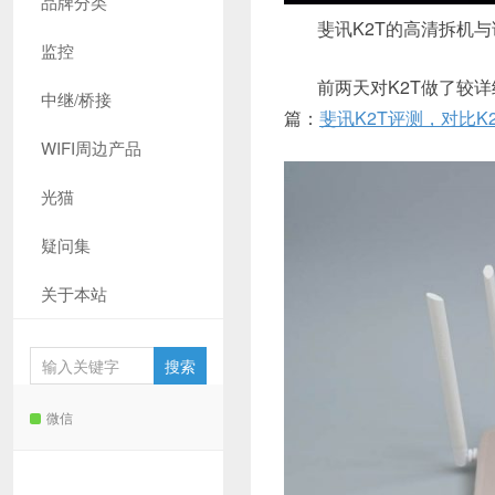
品牌分类
斐讯K2T的高清拆机
监控
前两天对K2T做了较
中继/桥接
篇：
斐讯K2T评测，对比K
WIFI周边产品
光猫
疑问集
关于本站
微信