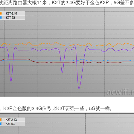
距离路由器大概11米，K2T的2.4G要好于金色K2P，5G差不
K2P金色版的2.4G信号比K2T要强一些，5G就一样。