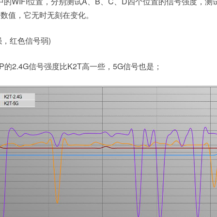
的WIFI位置，分别测试A、B、C、D四个位置的信号强度，测
的数值，它无时无刻在变化。
强，红色信号弱)
P的2.4G信号强度比K2T高一些，5G信号也是；