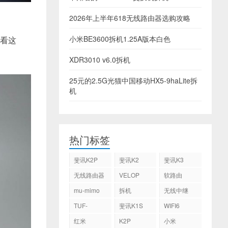
2026年上半年618无线路由器选购攻略
小米BE3600拆机1.25A版本白色
以看这
XDR3010 v6.0拆机
25元的2.5G光猫中国移动HX5-9haLite拆
机
热门标签
斐讯K2P
斐讯K2
斐讯K3
无线路由器
VELOP
软路由
mu-mimo
拆机
无线中继
TUF-
斐讯K1S
WIFI6
AX3000
红米
K2P
小米