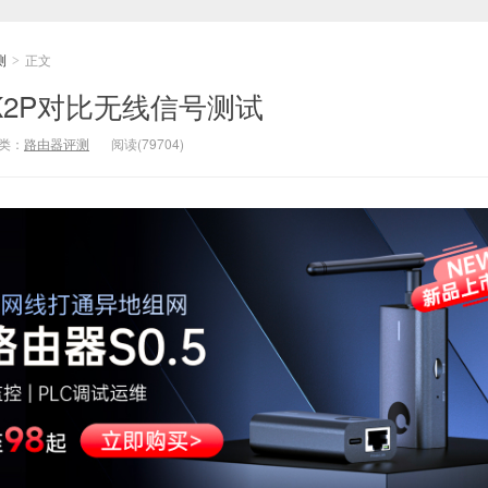
测
正文
>
K2P对比无线信号测试
类：
路由器评测
阅读(79704)