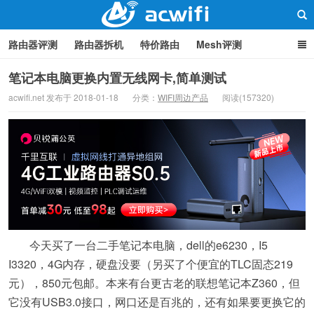
路由器评测
路由器拆机
特价路由
Mesh评测
路由器设置
软路由
路由器刷机
品牌分类
监控
笔记本电脑更换内置无线网卡,简单测试
acwifi.net 发布于 2018-01-18
分类：
WIFI周边产品
阅读(157320)
中继/桥接
WIFI周边产品
光猫
疑问集
关于本站
路由器交流
今天买了一台二手笔记本电脑，dell的e6230，I5
I3320，4G内存，硬盘没要（另买了个便宜的TLC固态219
元），850元包邮。本来有台更古老的联想笔记本Z360，但
它没有USB3.0接口，网口还是百兆的，还有如果要更换它的