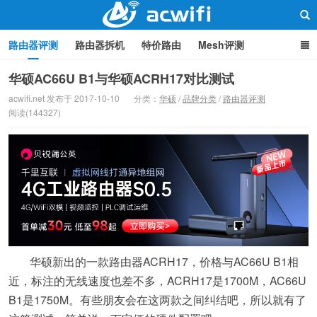
路由器评测
路由器拆机
特价路由
Mesh评测
路由器设置
软路由
路由器刷机
品牌分类
监控
华硕AC66U B1与华硕ACRH17对比测试
acwifi.net 发布于 2017-10-10
分类：
华硕
/
品牌分类
/
路由器评测
中继/桥接
WIFI周边产品
光猫
疑问集
关于本站
阅读(144327)
路由器交流
华硕新出的一款路由器ACRH17，价格与AC66U B1相
近，标注的无线速度也差不多，ACRH17是1700M，AC66U
B1是1750M。有些朋友会在这两款之间纠结吧，所以就有了