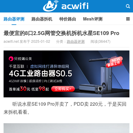
路由器评测
路由器拆机
特价路由
Mesh评测
路由器设置
软路由
路由器刷机
品牌分类
监控
最便宜的8口2.5G网管交换机拆机水星SE109 Pro
acwifi.net 发布于 2025-01-02
分类：
路由器评测
阅读(36447)
中继/桥接
WIFI周边产品
光猫
疑问集
关于本站
路由器交流
听说水星SE109 Pro开卖了，PDD卖 220元，于是买回
来拆机看看。