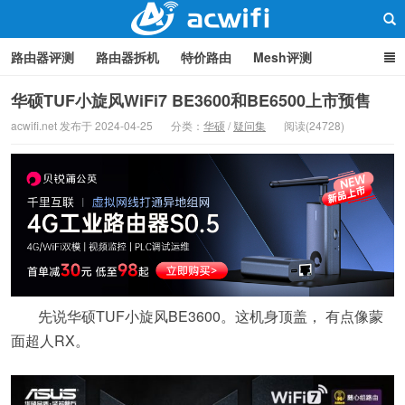
路由器评测
路由器拆机
特价路由
Mesh评测
路由器设置
软路由
路由器刷机
品牌分类
监控
华硕TUF小旋风WiFi7 BE3600和BE6500上市预售
acwifi.net 发布于 2024-04-25
分类：
华硕
/
疑问集
阅读(24728)
中继/桥接
WIFI周边产品
光猫
疑问集
关于本站
路由器交流
先说华硕TUF小旋风BE3600。这机身顶盖， 有点像蒙
面超人RX。