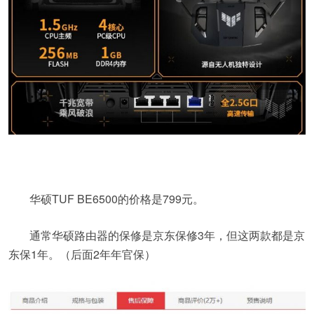
华硕TUF BE6500的价格是799元。
通
常
华
硕
路
由
器
的
保
修
是
京东保修3
年
，
但这两款都是京
东保1年。（后面2年年官保）