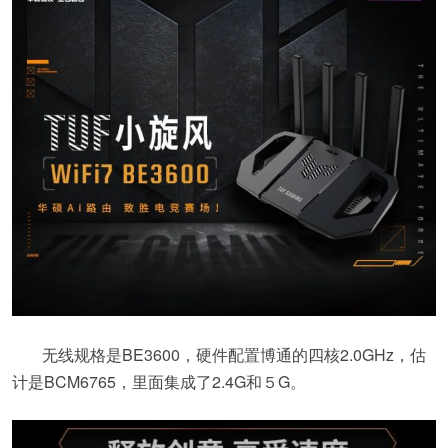
无线规格是BE3600，硬件配置博通的四核2.0GHz，估
计是BCM6765，里面集成了2.4G和５G。