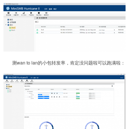
测wan to lan的小包转发率，肯定没问题啦可以跑满啦：