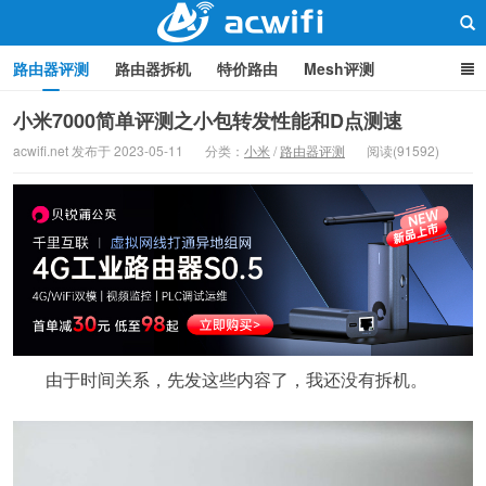
路由器评测
路由器拆机
特价路由
Mesh评测
路由器设置
软路由
路由器刷机
品牌分类
监控
小米7000简单评测之小包转发性能和D点测速
acwifi.net 发布于 2023-05-11
分类：
小米
/
路由器评测
阅读(91592)
中继/桥接
WIFI周边产品
光猫
疑问集
关于本站
路由器交流
由于时间关系，先发这些内容了，我还没有拆机。