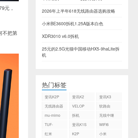
79元，
2026年上半年618无线路由器选购攻略
小米BE3600拆机1.25A版本白色
何不把第
XDR3010 v6.0拆机
25元的2.5G光猫中国移动HX5-9haLite拆
机
热门标签
斐讯K2P
斐讯K2
斐讯K3
无线路由器
VELOP
软路由
mu-mimo
拆机
无线中继
TUF-
斐讯K1S
WIFI6
AX3000
红米
K2P
小米