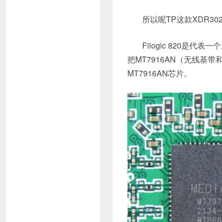
所以呢TP这款XDR30
Filogic 820是
把MT7916AN（无线基
MT7916AN芯片。