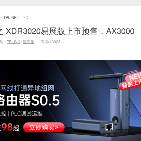
TPLINK
正文
>
>
系列之 XDR3020易展版上市预售，AX3000
类：
TPLINK
/
疑问集
阅读(40023)