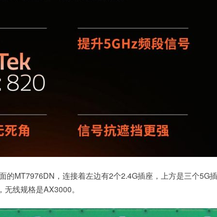
面的MT7976DN，连接着左边有2个2.4G插座，上方是三个5G
，无线规格是AX3000。