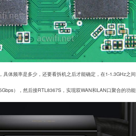
双核A53，具体频率是多少，还要看拆机之后才能确定，在1-1.3GHz之
2.5Gbps），然后接RTL8367S，实现双WAN和LAN口聚合的功