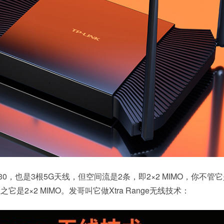
0，也是3根5G天线，但空间流是2条，即2×2 MIMO，你不管它
之它是2×2 MIMO。发哥叫它做Xtra Range无线技术：