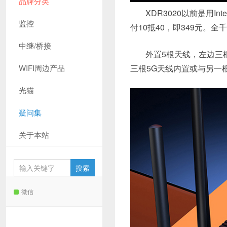
品牌分类
XDR3020以前是用
监控
付10抵40，即349元。全
中继/桥接
外置5根天线，左边三
WIFI周边产品
三根5G天线内置或与另一根
光猫
疑问集
关于本站
微信