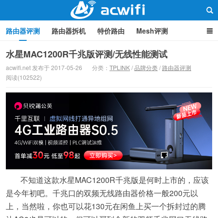
路由器评测
路由器拆机
特价路由
Mesh评测
路由器设置
软路由
路由器刷机
品牌分类
监控
水星MAC1200R千兆版评测/无线性能测试
acwifi.net 发布于 2017-05-26
分类：
TPLINK
/
品牌分类
/
路由器评测
中继/桥接
WIFI周边产品
光猫
疑问集
关于本站
阅读(102522)
路由器交流
不知道这款水星MAC1200R千兆版是何时上市的，应该
是今年初吧。千兆口的双频无线路由器价格一般200元以
上，当然啦，你也可以花130元在闲鱼上买一个拆封过的腾