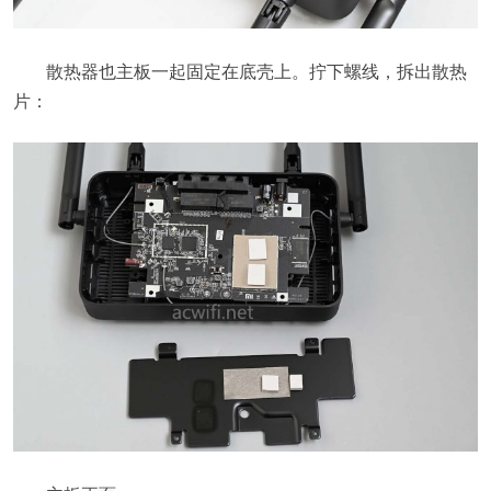
散热器也主板一起固定在底壳上。拧下螺线，拆出散热
片：