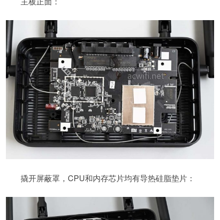
主板正面：
撬开屏蔽罩，CPU和内存芯片均有导热硅脂垫片：