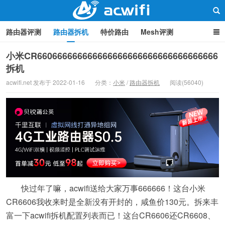
路由器评测
路由器拆机
特价路由
Mesh评测
路由器设置
软路由
路由器刷机
品牌分类
监控
小米CR660666666666666666666666666666666666
拆机
中继/桥接
WIFI周边产品
光猫
疑问集
关于本站
路由器交流
acwifi.net 发布于 2022-01-16
分类：
小米
/
路由器拆机
阅读(56040)
快过年了嘛，acwifi送给大家万事666666！这台小米
CR6606我收来时是全新没有开封的，咸鱼价130元。拆来丰
富一下acwifi拆机配置列表而已！这台CR6606还CR6608、