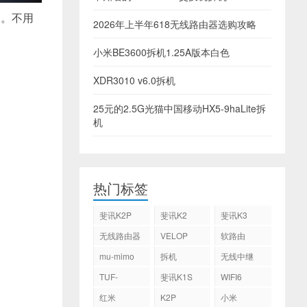
。。不用
2026年上半年618无线路由器选购攻略
小米BE3600拆机1.25A版本白色
XDR3010 v6.0拆机
25元的2.5G光猫中国移动HX5-9haLite拆
机
热门标签
斐讯K2P
斐讯K2
斐讯K3
无线路由器
VELOP
软路由
mu-mimo
拆机
无线中继
TUF-
斐讯K1S
WIFI6
AX3000
红米
K2P
小米