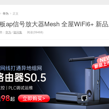
华为
正文
>
>
ap信号放大器Mesh 全屋WiFi6+ 新
类：
华为
/
疑问集
阅读(39468)