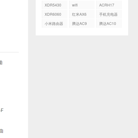
AX5400
AX3600
XDR5430
wifi
ACRH17
XDR6060
红米AX6
手机充电器
小米路由器
腾达AC9
腾达AC10
HD