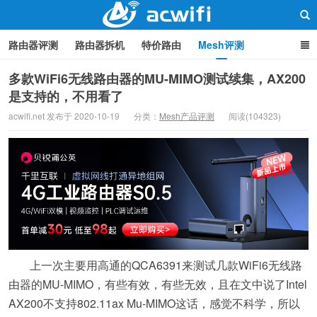
路由器评测
路由器拆机
特价路由
Mesh评测
路由器设置
软路由
路由器刷机
品牌分类
监控
多款WiFi6无线路由器的MU-MIMO测试续集，AX200
是支持的，不用看了
中继/桥接
WIFI周边产品
光猫
疑问集
关于本站
路由器交流
acwifi.net 发布于 2020-10-19
分类：
Mesh产品评测
阅读(104323)
上一次主要用高通的QCA6391来测试几款WiFi6无线路
由器的MU-MIMO，有些有效，有些无效，且在文中说了Intel
AX200不支持802.11ax Mu-MIMO这话，感觉不科学，所以